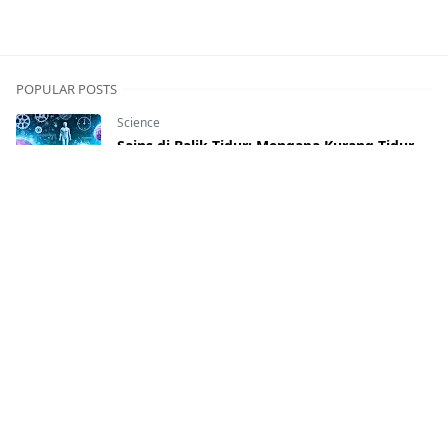
POPULAR POSTS
Science
Sains di Balik Tidur: Mengapa Kurang Tidur
Bisa Menghancurkan Otak dan Tubuh Anda
17 Des, 2024
Science
,
Teknologi
Mikroplastik di Tubuh Manusia: Apa
Dampaknya bagi Kesehatan Kita?
17 Des, 2024
AI
,
Teknologi
AI dalam Kehidupan Sehari-Hari: Bagaimana
Teknologi Mengubah Cara Kita Hidup
20 Jan, 2025
AI
,
Teknologi